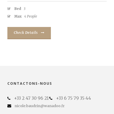
Bed
3
Max
4 People
Check Details
CONTACTONS-NOUS
+33 2 47 30 96 21
+33 6 75 79 35 44
nicole.baudrin@wanadoo.fr